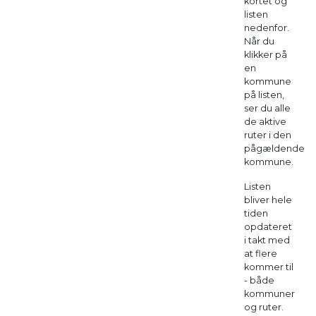
kortet og
listen
nedenfor.
Når du
klikker på
en
kommune
på listen,
ser du alle
de aktive
ruter i den
pågældende
kommune.
Listen
bliver hele
tiden
opdateret
i takt med
at flere
kommer til
- både
kommuner
og ruter.