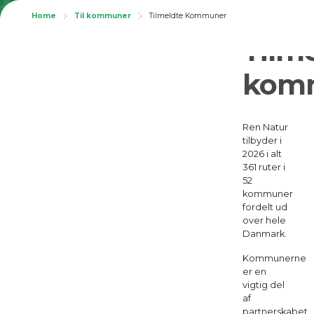
Home
Til kommuner
Tilmeldte Kommuner
Tilm
kom
Ren Natur
tilbyder i
2026 i alt
361 ruter i
52
kommuner
fordelt ud
over hele
Danmark.
Kommunerne
er en
vigtig del
af
partnerskabet