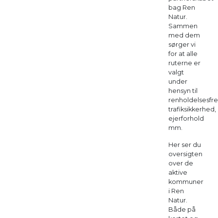
bag Ren
Natur.
Sammen
med dem
sørger vi
for at alle
ruterne er
valgt
under
hensyn til
renholdelsesfre
trafiksikkerhed,
ejerforhold
mm.
Her ser du
oversigten
over de
aktive
kommuner
i Ren
Natur.
Både på