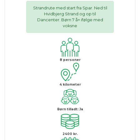
Strandrute med start fra Spar. Ned til
Hvidbjerg Strand og op til
Dancenter. Børn 7 å+ ifølge med
voksne
8
personer
4
kilometer
Børn tilladt:
Ja
2400 kr.