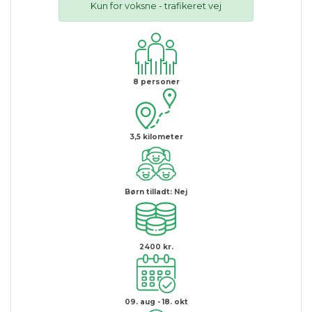
Kun for voksne - trafikeret vej
8
personer
3,5
kilometer
Børn tilladt:
Nej
2400 kr.
09. aug - 18. okt