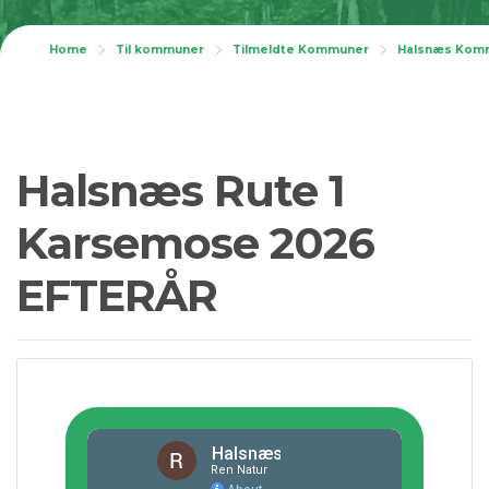
Home
Til kommuner
Tilmeldte Kommuner
Halsnæs Kom
Halsnæs Rute 1
Karsemose 2026
EFTERÅR