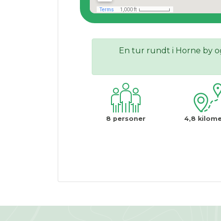
En tur rundt i Horne by o
8
personer
4,8
kilome