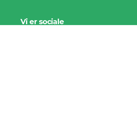
Vi er sociale
Vi er som organisation meget
interesseret i at høre fra vores
foreninger, kommuner og sponsorer