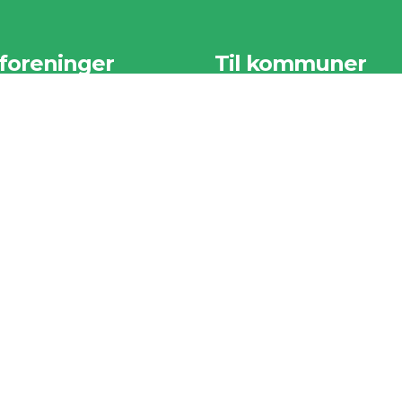
 foreninger
Til kommuner
r samlet nogle af vores
Vi har samlet nogle af vores
ste sider til foreningerne
vigtigste sider til kommunerne
der.
herunder.
foreninger
Til kommuner
an kommer din forening
Tilmeldte Kommuner
Mange fordele med Ren
er i din kommune
Natur
rgsmål & svar
melding