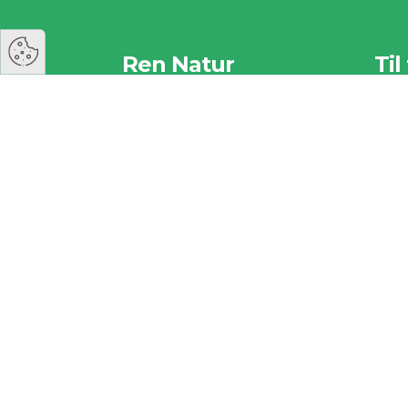
Ren Natur
Til
Hold Danmark Rent
Vi ha
Rosevej 1
vigtig
5762 Vester Skerninge
herun
Kontakt
Til 
Privatlivspolitik 2026
Såd
Foreninger
igang
Privatlivspolitik 2026
Rut
Samarbejdspartnere
Spø
Privatlivspolitik 2026
Til
Sponsorer
Rapporter