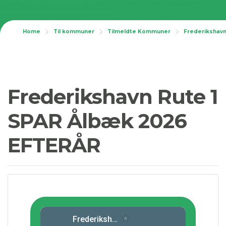
Home
Til kommuner
Tilmeldte Kommuner
Frederiksha
Frederikshavn Rute 1
SPAR Ålbæk 2026
EFTERÅR