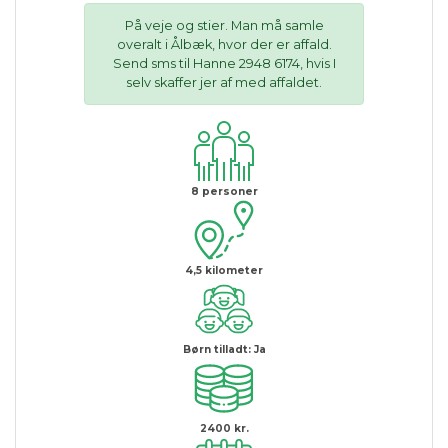
På veje og stier. Man må samle
overalt i Ålbæk, hvor der er affald.
Send sms til Hanne 2948 6174, hvis I
selv skaffer jer af med affaldet.
8
personer
4,5
kilometer
Børn tilladt:
Ja
2400 kr.