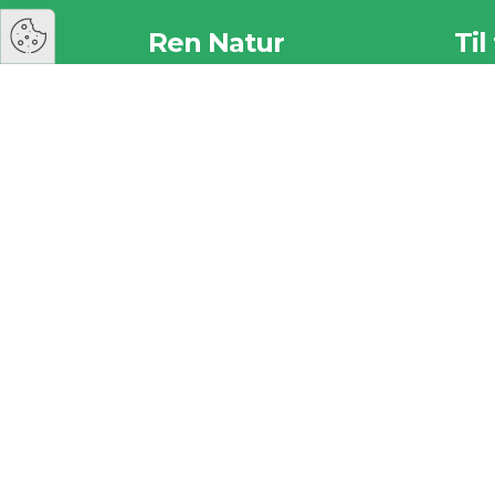
Ren Natur
Til
Hold Danmark Rent
Vi ha
Rosevej 1
vigtig
5762 Vester Skerninge
herun
Kontakt
Til 
Privatlivspolitik 2026
Såd
Foreninger
igang
Privatlivspolitik 2026
Rut
Samarbejdspartnere
Spø
Privatlivspolitik 2026
Til
Sponsorer
Rapporter