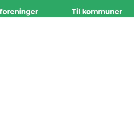
 foreninger
Til kommuner
r samlet nogle af vores
Vi har samlet nogle af vores
ste sider til foreningerne
vigtigste sider til kommunerne
der.
herunder.
foreninger
Til kommuner
an kommer din forening
Tilmeldte Kommuner
Mange fordele med Ren
er i din kommune
Natur
rgsmål & svar
melding