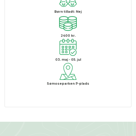
Børn tilladt:
Nej
2400 kr.
03. maj - 05. jul
Sømoseparken P-plads