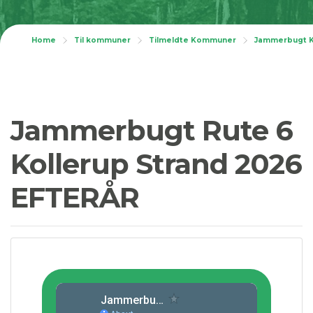
Home
Til kommuner
Tilmeldte Kommuner
Jammerbugt
Jammerbugt Rute 6
Kollerup Strand 2026
EFTERÅR