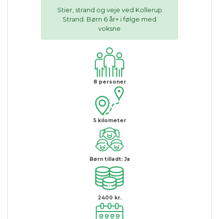
Stier, strand og veje ved Kollerup
Strand. Børn 6 år+ i følge med
voksne
8
personer
5
kilometer
Børn tilladt:
Ja
2400 kr.