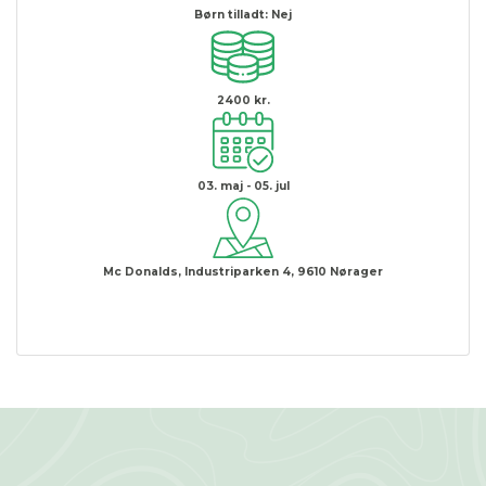
Børn tilladt:
Nej
2400 kr.
03. maj - 05. jul
Mc Donalds, Industriparken 4, 9610 Nørager