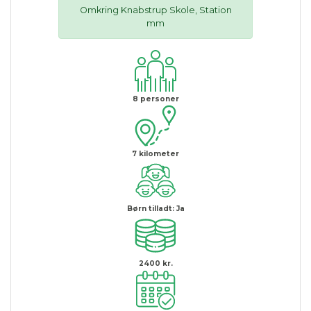
Omkring Knabstrup Skole, Station
mm
8
personer
7
kilometer
Børn tilladt:
Ja
2400 kr.