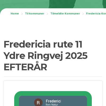
Home
Til kommuner
Tilmeldte Kommuner
Fredericia K
Fredericia rute 11
Ydre Ringvej 2025
EFTERÅR