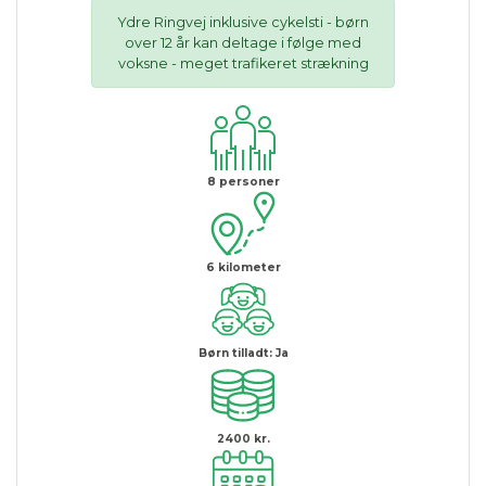
Ydre Ringvej inklusive cykelsti - børn
over 12 år kan deltage i følge med
voksne - meget trafikeret strækning
8
personer
6
kilometer
Børn tilladt:
Ja
2400 kr.