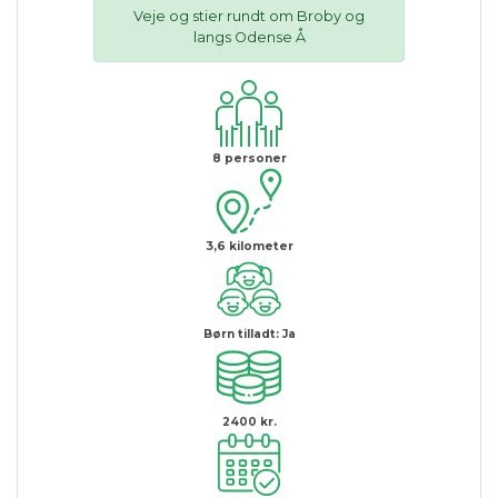
Veje og stier rundt om Broby og
langs Odense Å
8
personer
3,6
kilometer
Børn tilladt:
Ja
2400 kr.