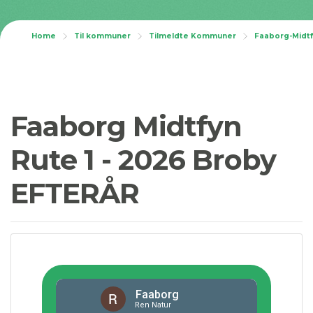
Home
Til kommuner
Tilmeldte Kommuner
Faaborg-Midt
Faaborg Midtfyn
Rute 1 - 2026 Broby
EFTERÅR