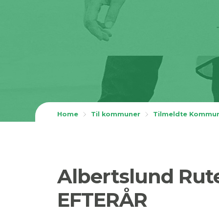
Home
Til kommuner
Tilmeldte Kommu
Albertslund Rut
EFTERÅR