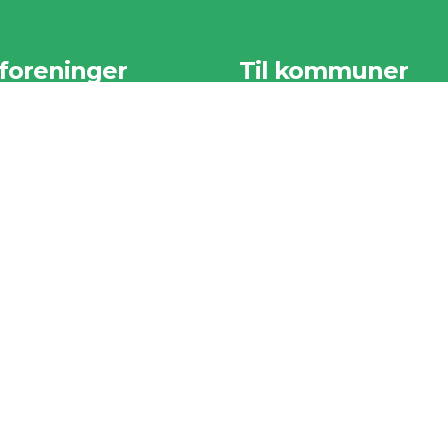
 foreninger
Til kommuner
r samlet nogle af vores
Vi har samlet nogle af vores
ste sider til foreningerne
vigtigste sider til kommunerne
der.
herunder.
foreninger
Til kommuner
an kommer din forening
Tilmeldte Kommuner
Mange fordele med Ren
er i din kommune
Natur
rgsmål & svar
melding