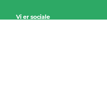
Vi er sociale
Vi er som organisation meget
interesseret i at høre fra vores
foreninger, kommuner og sponsorer