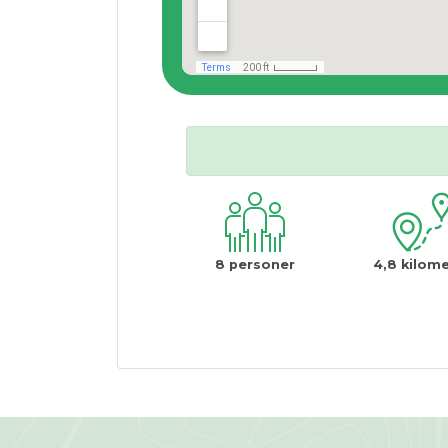
8
personer
4,8
kilome