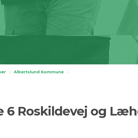
ner
Albertslund Kommune
e 6 Roskildevej og Læ