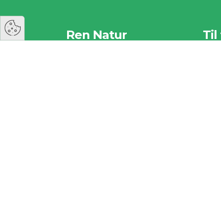
Ren Natur
Til
Hold Danmark Rent
Vi ha
Rosevej 1
vigtig
5762 Vester Skerninge
herun
Kontakt
Til 
Privatlivspolitik 2026
Såd
Foreninger
igang
Privatlivspolitik 2026
Rut
Samarbejdspartnere
Spø
Privatlivspolitik 2026
Til
Sponsorer
Rapporter