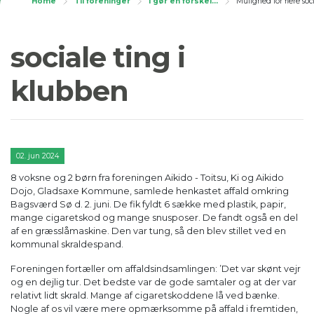
Home
Til foreninger
I gør en forskel...
Mulighed for flere soc
Mulighed for flere
sociale ting i
klubben
02. jun 2024
8 voksne og 2 børn fra foreningen Aikido - Toitsu, Ki og Aikido
Dojo, Gladsaxe Kommune, samlede henkastet affald omkring
Bagsværd Sø d. 2. juni. De fik fyldt 6 sække med plastik, papir,
mange cigaretskod og mange snusposer. De fandt også en del
af en græsslåmaskine. Den var tung, så den blev stillet ved en
kommunal skraldespand.
Foreningen fortæller om affaldsindsamlingen: ’Det var skønt vejr
og en dejlig tur. Det bedste var de gode samtaler og at der var
relativt lidt skrald. Mange af cigaretskoddene lå ved bænke.
Nogle af os vil være mere opmærksomme på affald i fremtiden,