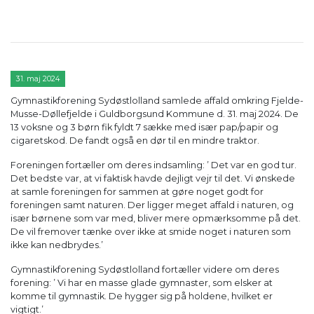
Glade gymnaster
31. maj 2024
Gymnastikforening Sydøstlolland samlede affald omkring Fjelde-
Musse-Døllefjelde i Guldborgsund Kommune d. 31. maj 2024. De
13 voksne og 3 børn fik fyldt 7 sække med især pap/papir og
cigaretskod. De fandt også en dør til en mindre traktor.
Foreningen fortæller om deres indsamling: ’ Det var en god tur.
Det bedste var, at vi faktisk havde dejligt vejr til det. Vi ønskede
at samle foreningen for sammen at gøre noget godt for
foreningen samt naturen. Der ligger meget affald i naturen, og
især børnene som var med, bliver mere opmærksomme på det.
De vil fremover tænke over ikke at smide noget i naturen som
ikke kan nedbrydes.’
Gymnastikforening Sydøstlolland fortæller videre om deres
forening: ’ Vi har en masse glade gymnaster, som elsker at
komme til gymnastik. De hygger sig på holdene, hvilket er
vigtigt.’