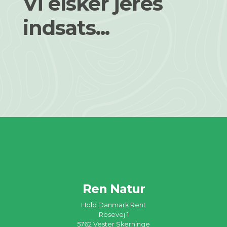
Vi elsker jeres
indsats...
Ren Natur
Hold Danmark Rent
Rosevej 1
5762 Vester Skerninge