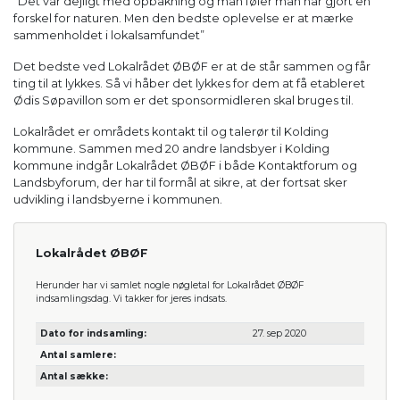
”Det var dejligt med opbakning og man føler man har gjort en
forskel for naturen. Men den bedste oplevelse er at mærke
sammenholdet i lokalsamfundet”
Det bedste ved Lokalrådet ØBØF er at de står sammen og får
ting til at lykkes. Så vi håber det lykkes for dem at få etableret
Ødis Søpavillon som er det sponsormidleren skal bruges til.
Lokalrådet er områdets kontakt til og talerør til Kolding
kommune. Sammen med 20 andre landsbyer i Kolding
kommune indgår Lokalrådet ØBØF i både Kontaktforum og
Landsbyforum, der har til formål at sikre, at der fortsat sker
udvikling i landsbyerne i kommunen.
Lokalrådet ØBØF
Herunder har vi samlet nogle nøgletal for Lokalrådet ØBØF
indsamlingsdag. Vi takker for jeres indsats.
Dato for indsamling:
27. sep 2020
Antal samlere:
Antal sække: